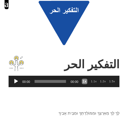
التفكير الحر
Audio
1x
1.1x
1.2x
1.5x
00:00
00:00
Player
לֶךְ לְךָ מֵאַרְצְךָ וּמִמּוֹלַדְתְּךָ וּמִבֵּית אָבִיךָ