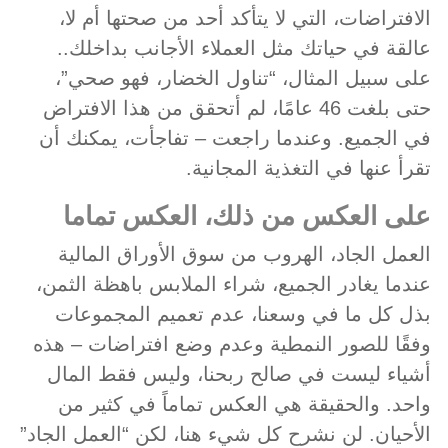
الافتراضات، التي لا يتأكد أحد من صحتها أم لا،
عالقة في حياتك مثل العملاء الأجانب بداخلك..
على سبيل المثال، “تناول الخضار، فهو صحي”،
حتى بلغت 46 عامًا، لم أتحقق من هذا الافتراض
في الجميع. وعندما راجعت – تفاجأت، يمكنك أن
تقرأ عنها في التغذية المجانية.
على العكس من ذلك، العكس تماما
العمل الجاد، الهروب من سوق الأوراق المالية
عندما يغادر الجميع، شراء الملابس باهظة الثمن،
بذل كل ما في وسعنا، عدم تعميم المجموعات
وفقًا للصور النمطية وعدم وضع افتراضات – هذه
أشياء ليست في صالح ربحنا، وليس فقط المال
واحد. والحقيقة هي العكس تماماً في كثير من
الأحيان. لن نشرح كل شيء هنا، لكن “العمل الجاد”